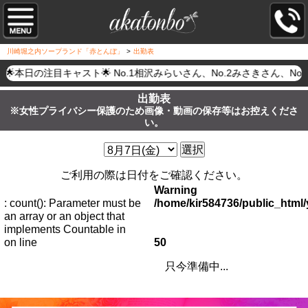
川崎堀之内ソープランド「赤とんぼ」
>
出勤表
🌟本日の注目キャスト🌟 No.1相沢みらいさん、No.2みさきさ
出勤表
※女性プライバシー保護のため画像・動画の保存等はお控えくださ
い。
選択
ご利用の際は日付をご確認ください。
Warning
: count(): Parameter must be
/home/kir584736/public_htm
an array or an object that
implements Countable in
on line
50
只今準備中...