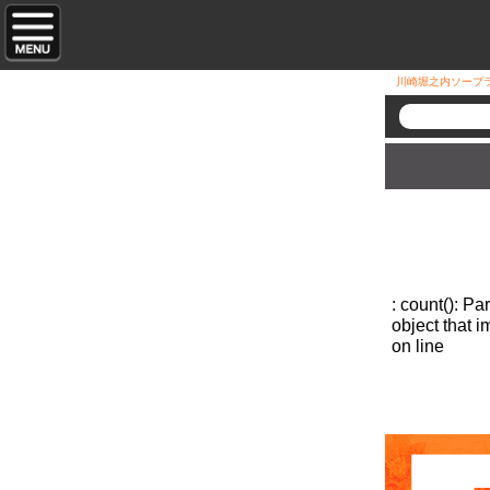
川崎堀之内ソープ
: count(): P
object that 
on line