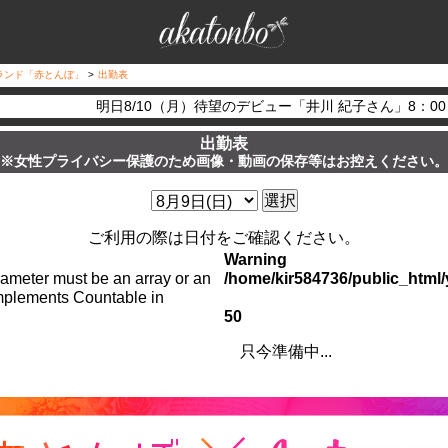
ランド「赤とんぼ」
>
出勤表
明日8/10（月）待望のデビュー「井川 紀子さん」8：
出勤表
※女性プライバシー保護のため画像・動画の保存等はお控えください。
選択
ご利用の際は日付をご確認ください。
Warning
arameter must be an array or an
/home/kir584736/public_htm
implements Countable in
50
只今準備中...