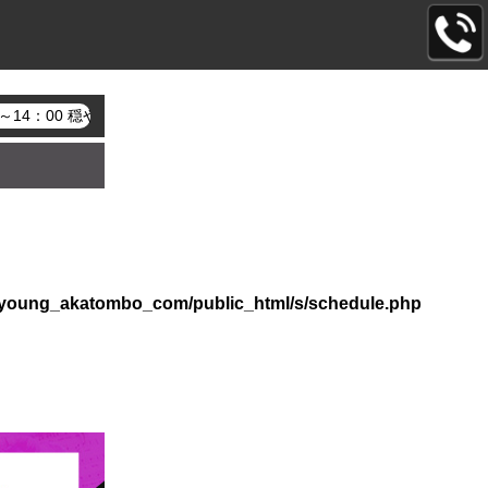
00～14：00 穏やかな笑顔と上品な美しさ、大人の色香。初日から注
l/young_akatombo_com/public_html/s/schedule.php