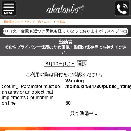
川崎堀之内ソープランド「赤とんぼ」
>
出勤表
8/11（火）台風も近づき天気も怪しくなっておりますがミスヘブン出
出勤表
※女性プライバシー保護のため画像・動画の保存等はお控えくださ
い。
選択
ご利用の際は日付をご確認ください。
Warning
: count(): Parameter must be
/home/kir584736/public_htm
an array or an object that
implements Countable in
on line
50
只今準備中...