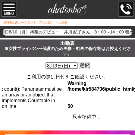
川崎堀之内ソープランド「赤とんぼ」
>
出勤表
明日8/10（月）待望のデビュー「井川 紀子さん」8：00～14：0
出勤表
※女性プライバシー保護のため画像・動画の保存等はお控えくださ
い。
選択
ご利用の際は日付をご確認ください。
Warning
: count(): Parameter must be
/home/kir584736/public_htm
an array or an object that
implements Countable in
on line
50
只今準備中...