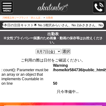
川崎堀之内ソープランド「赤とんぼ」
>
出勤表
🌟本日の注目キャスト🌟 No.1相沢みらいさん、No.2みさきさ
出勤表
※女性プライバシー保護のため画像・動画の保存等はお控えくださ
い。
選択
ご利用の際は日付をご確認ください。
Warning
: count(): Parameter must be
/home/kir584736/public_htm
an array or an object that
implements Countable in
on line
50
只今準備中...