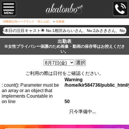
川崎堀之内ソープランド「赤とんぼ」
>
出勤表
🌟本日の注目キャスト🌟 No.1相沢みらいさん、No.2みさきさ
出勤表
※女性プライバシー保護のため画像・動画の保存等はお控えくださ
い。
選択
ご利用の際は日付をご確認ください。
Warning
: count(): Parameter must be
/home/kir584736/public_htm
an array or an object that
implements Countable in
on line
50
只今準備中...