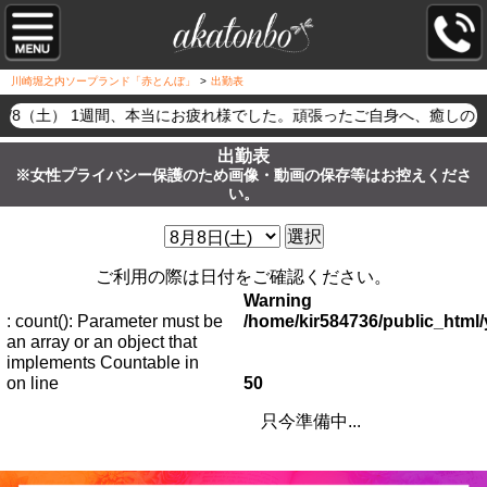
川崎堀之内ソープランド「赤とんぼ」
>
出勤表
8/8（土） 1週間、本当にお疲れ様でした。頑張ったご自身へ、癒し
出勤表
※女性プライバシー保護のため画像・動画の保存等はお控えくださ
い。
選択
ご利用の際は日付をご確認ください。
Warning
: count(): Parameter must be
/home/kir584736/public_htm
an array or an object that
implements Countable in
on line
50
只今準備中...