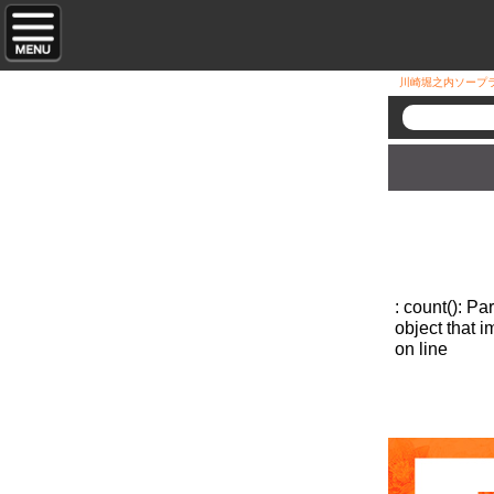
川崎堀之内ソープ
: count(): P
object that 
on line