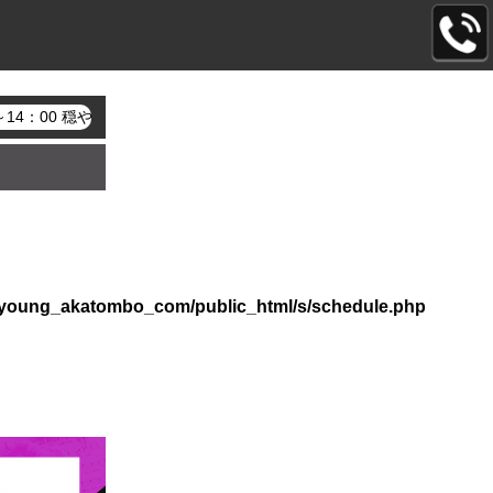
0～14：00 穏やかな笑顔と上品な美しさ、大人の色香。初日から注目
l/young_akatombo_com/public_html/s/schedule.php