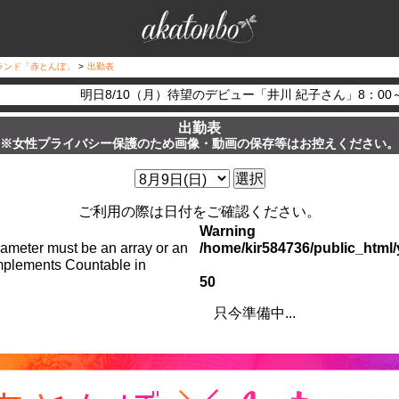
ランド「赤とんぼ」
>
出勤表
明日8/10（月）待望のデビュー「井川 紀子さん」8：0
出勤表
※女性プライバシー保護のため画像・動画の保存等はお控えください。
選択
ご利用の際は日付をご確認ください。
Warning
arameter must be an array or an
/home/kir584736/public_htm
implements Countable in
50
只今準備中...