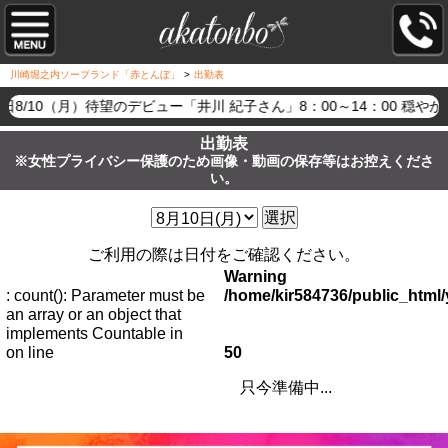
川崎堀之内ソープランド「赤とんぼ」
>
出勤表
日8/10（月）待望のデビュー「井川 紀子さん」8：00～14：00
出勤表
※女性プライバシー保護のため画像・動画の保存等はお控えくださ
い。
選択
ご利用の際は日付をご確認ください。
Warning
: count(): Parameter must be
/home/kir584736/public_htm
an array or an object that
implements Countable in
on line
50
只今準備中...