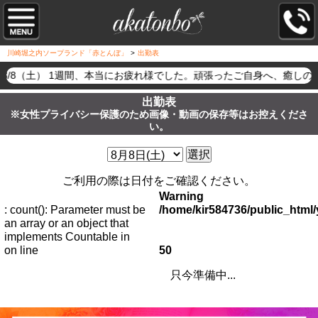
川崎堀之内ソープランド「赤とんぼ」
>
出勤表
8/8（土） 1週間、本当にお疲れ様でした。頑張ったご自身へ、癒
出勤表
※女性プライバシー保護のため画像・動画の保存等はお控えくださ
い。
選択
ご利用の際は日付をご確認ください。
Warning
: count(): Parameter must be
/home/kir584736/public_htm
an array or an object that
implements Countable in
on line
50
只今準備中...