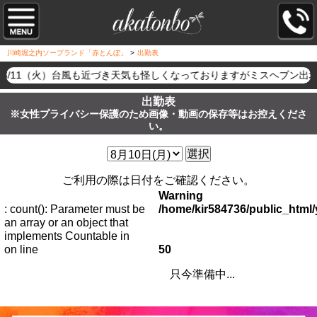
川崎堀之内ソープランド「赤とんぼ」
>
出勤表
8/11（火）台風も近づき天気も怪しくなっておりますがミスヘブン出
出勤表
※女性プライバシー保護のため画像・動画の保存等はお控えくださ
い。
選択
ご利用の際は日付をご確認ください。
Warning
: count(): Parameter must be
/home/kir584736/public_htm
an array or an object that
implements Countable in
on line
50
只今準備中...