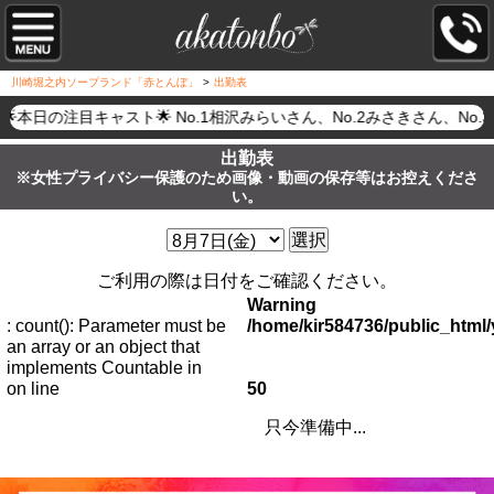
川崎堀之内ソープランド「赤とんぼ」
>
出勤表
🌟本日の注目キャスト🌟 No.1相沢みらいさん、No.2みさきさ
出勤表
※女性プライバシー保護のため画像・動画の保存等はお控えくださ
い。
選択
ご利用の際は日付をご確認ください。
Warning
: count(): Parameter must be
/home/kir584736/public_htm
an array or an object that
implements Countable in
on line
50
只今準備中...