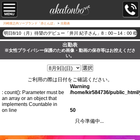
川崎堀之内ソープランド「赤とんぼ」
>
出勤表
明日8/10（月）待望のデビュー「井川 紀子さん」8：00～14：
出勤表
※女性プライバシー保護のため画像・動画の保存等はお控えくださ
い。
選択
ご利用の際は日付をご確認ください。
Warning
: count(): Parameter must be
/home/kir584736/public_htm
an array or an object that
implements Countable in
on line
50
只今準備中...