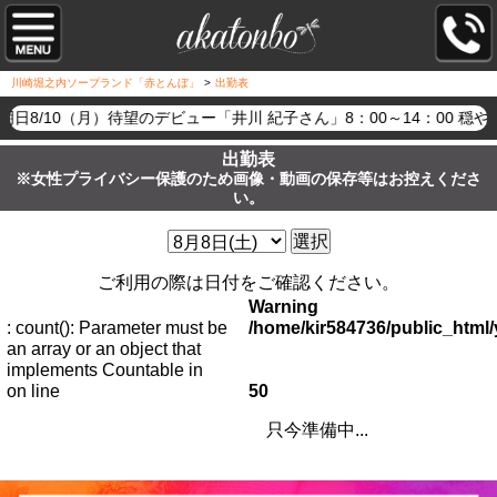
川崎堀之内ソープランド「赤とんぼ」
>
出勤表
明日8/10（月）待望のデビュー「井川 紀子さん」8：00～14：0
出勤表
※女性プライバシー保護のため画像・動画の保存等はお控えくださ
い。
選択
ご利用の際は日付をご確認ください。
Warning
: count(): Parameter must be
/home/kir584736/public_htm
an array or an object that
implements Countable in
on line
50
只今準備中...