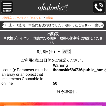
川崎堀之内ソープランド「赤とんぼ」
>
出勤表
8/8（土） 1週間、本当にお疲れ様でした。頑張ったご自身へ、癒
出勤表
※女性プライバシー保護のため画像・動画の保存等はお控えくださ
い。
選択
ご利用の際は日付をご確認ください。
Warning
: count(): Parameter must be
/home/kir584736/public_htm
an array or an object that
implements Countable in
on line
50
只今準備中...