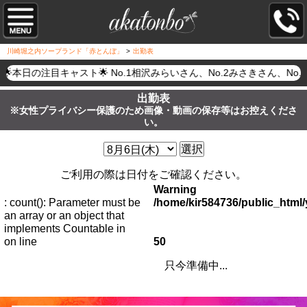
川崎堀之内ソープランド「赤とんぼ」
>
出勤表
🌟本日の注目キャスト🌟 No.1相沢みらいさん、No.2みさきさ
出勤表
※女性プライバシー保護のため画像・動画の保存等はお控えくださ
い。
選択
ご利用の際は日付をご確認ください。
Warning
: count(): Parameter must be
/home/kir584736/public_htm
an array or an object that
implements Countable in
on line
50
只今準備中...