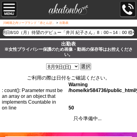
川崎堀之内ソープランド「赤とんぼ」
>
出勤表
明日8/10（月）待望のデビュー「井川 紀子さん」8：00～14：
出勤表
※女性プライバシー保護のため画像・動画の保存等はお控えくださ
い。
選択
ご利用の際は日付をご確認ください。
Warning
: count(): Parameter must be
/home/kir584736/public_htm
an array or an object that
implements Countable in
on line
50
只今準備中...