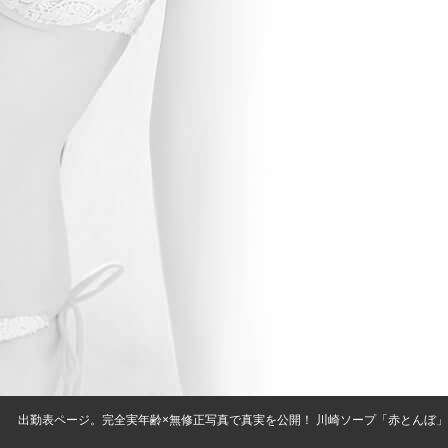
出勤表ページ。完全実年齢×無修正写真で真実を公開！ 川崎ソープ「赤とんぼ」は