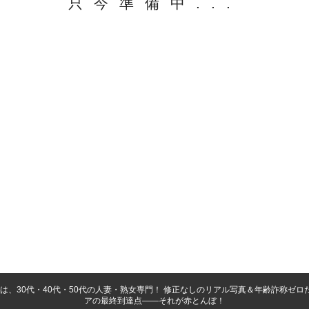
只今準備中...
、30代・40代・50代の人妻・熟女専門！ 修正なしのリアル写真＆年齢詐称ゼロ
アの最終到達点――それが赤とんぼ！