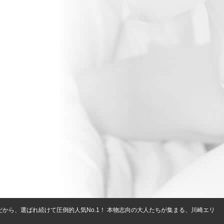
だから、選ばれ続けて圧倒的人気No.1！ 本物志向の大人たちが集まる、川崎エリ