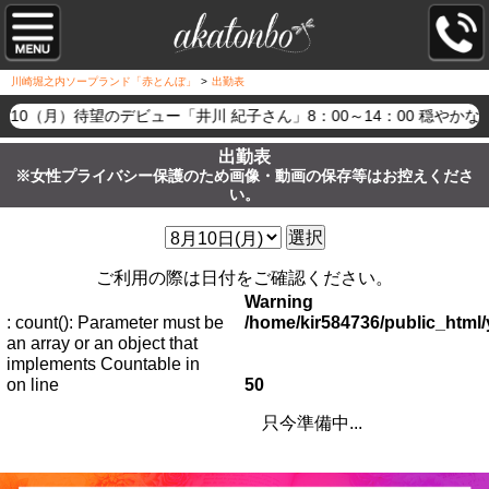
川崎堀之内ソープランド「赤とんぼ」
>
出勤表
8/10（月）待望のデビュー「井川 紀子さん」8：00～14：00 
出勤表
※女性プライバシー保護のため画像・動画の保存等はお控えくださ
い。
選択
ご利用の際は日付をご確認ください。
Warning
: count(): Parameter must be
/home/kir584736/public_htm
an array or an object that
implements Countable in
on line
50
只今準備中...