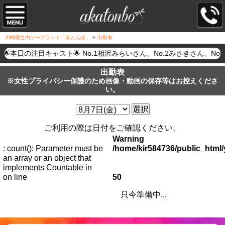
川崎堀之内ソープランド「赤とんぼ」
>
出勤表
🌟本日の注目キャスト🌟 No.1相沢みらいさん、No.2みさきさ
出勤表
※女性プライバシー保護のため画像・動画の保存等はお控えくださ
い。
選択
ご利用の際は日付をご確認ください。
Warning
: count(): Parameter must be
/home/kir584736/public_htm
an array or an object that
implements Countable in
on line
50
只今準備中...