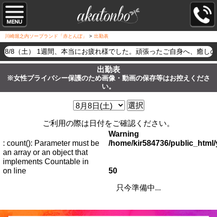
川崎堀之内ソープランド「赤とんぼ」
>
出勤表
8/8（土） 1週間、本当にお疲れ様でした。頑張ったご自身へ、癒
出勤表
※女性プライバシー保護のため画像・動画の保存等はお控えくださ
い。
選択
ご利用の際は日付をご確認ください。
Warning
: count(): Parameter must be
/home/kir584736/public_htm
an array or an object that
implements Countable in
on line
50
只今準備中...